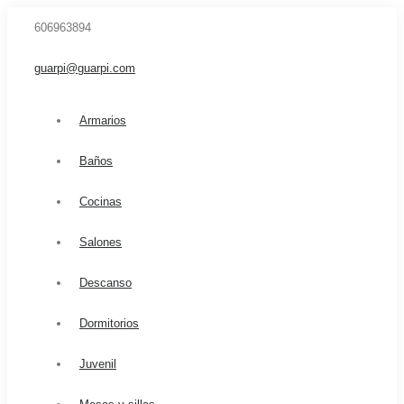
606963894
guarpi@guarpi.com
Armarios
Baños
Cocinas
Salones
Descanso
Dormitorios
Juvenil