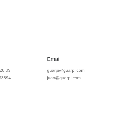
Email
28 09
guarpi@guarpi.com
963894
juan@guarpi.com