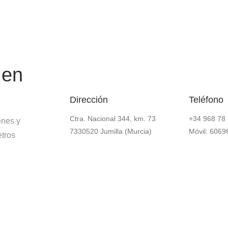
 en
Dirección
Teléfono
Ctra. Nacional 344, km. 73
+34 968 78 
enes y
7330520 Jumilla (Murcia)
Móvil: 606
etros