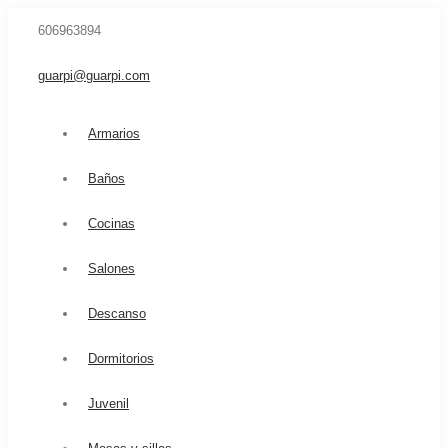
606963894
guarpi@guarpi.com
Armarios
Baños
Cocinas
Salones
Descanso
Dormitorios
Juvenil