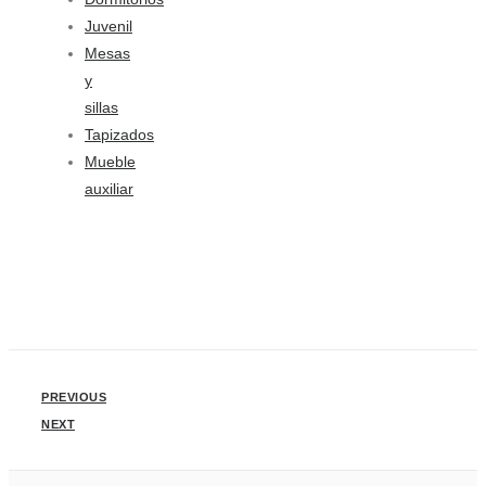
Juvenil
Mesas
y
sillas
Tapizados
Mueble
auxiliar
PREVIOUS
NEXT