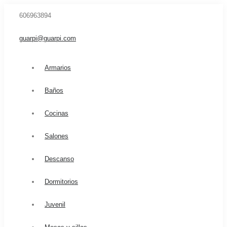
606963894
guarpi@guarpi.com
Armarios
Baños
Cocinas
Salones
Descanso
Dormitorios
Juvenil