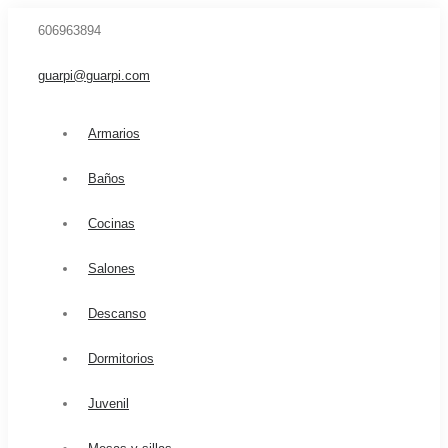
606963894
guarpi@guarpi.com
Armarios
Baños
Cocinas
Salones
Descanso
Dormitorios
Juvenil