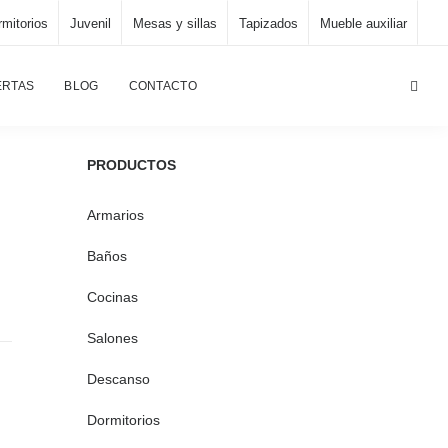
mitorios
Juvenil
Mesas y sillas
Tapizados
Mueble auxiliar
principal
/
Comedores, salones
/
1008-3 Salón, comedor
ERTAS
BLOG
CONTACTO
PRODUCTOS
Armarios
Baños
Cocinas
Salones
Descanso
Dormitorios