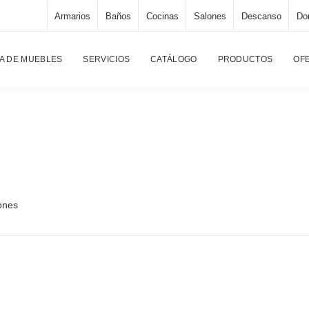
Armarios
Baños
Cocinas
Salones
Descanso
Dor
Página 
A DE MUEBLES
SERVICIOS
CATÁLOGO
PRODUCTOS
OF
ones