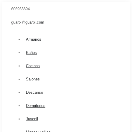
606963894
guarpi@guarpi.com
Armarios
Baños
Cocinas
Salones
Descanso
Dormitorios
Juvenil