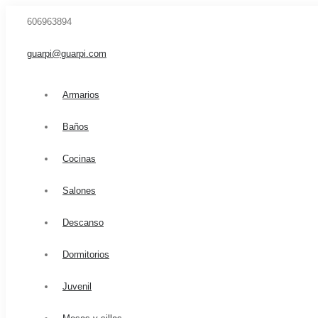
606963894
guarpi@guarpi.com
Armarios
Baños
Cocinas
Salones
Descanso
Dormitorios
Juvenil