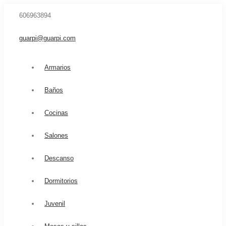
606963894
guarpi@guarpi.com
Armarios
Baños
Cocinas
Salones
Descanso
Dormitorios
Juvenil