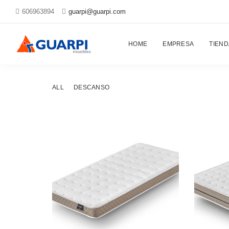
606963894
guarpi@guarpi.com
Proyectos
HOME
EMPRESA
TIEND
ALL
DESCANSO