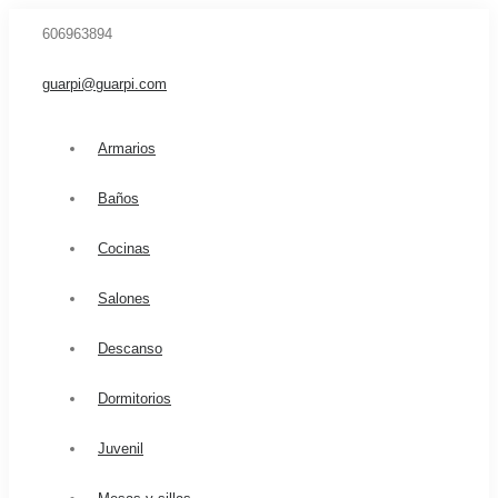
606963894
guarpi@guarpi.com
Armarios
Baños
Cocinas
Salones
Descanso
Dormitorios
Juvenil