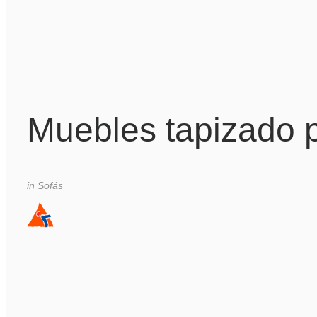
Muebles tapizado p
in
Sofás