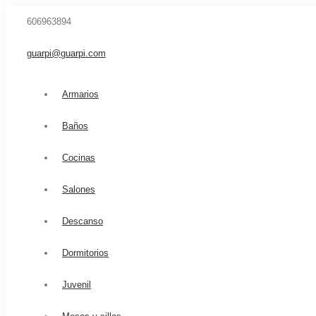
606963894
guarpi@guarpi.com
Armarios
Baños
Cocinas
Salones
Descanso
Dormitorios
Juvenil