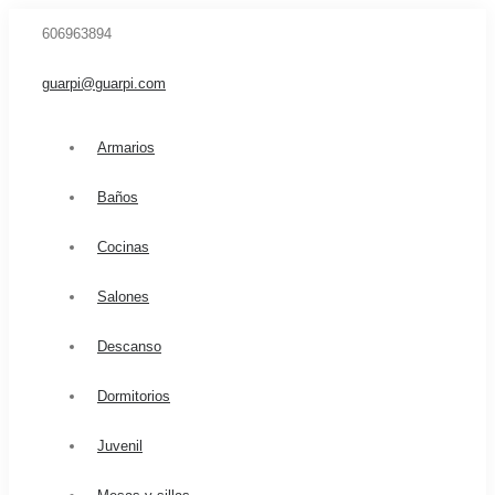
606963894
guarpi@guarpi.com
Armarios
Baños
Cocinas
Salones
Descanso
Dormitorios
Juvenil