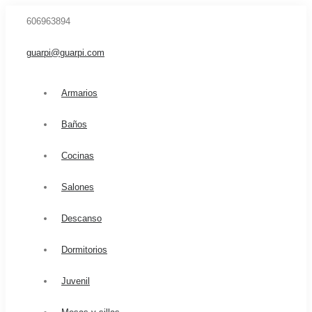
606963894
guarpi@guarpi.com
Armarios
Baños
Cocinas
Salones
Descanso
Dormitorios
Juvenil