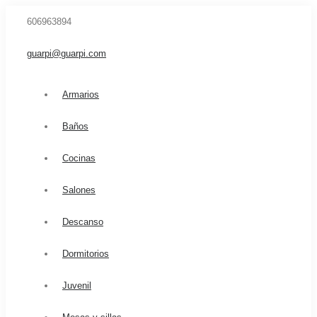
606963894
guarpi@guarpi.com
Armarios
Baños
Cocinas
Salones
Descanso
Dormitorios
Juvenil