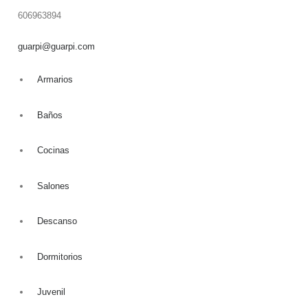
606963894
guarpi@guarpi.com
Armarios
Baños
Cocinas
Salones
Descanso
Home
Empresa
Dormitorios
Tienda de muebles
Juvenil
Servicios