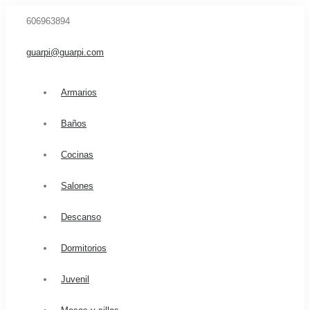
606963894
guarpi@guarpi.com
Armarios
Baños
Cocinas
Salones
Descanso
Dormitorios
Juvenil