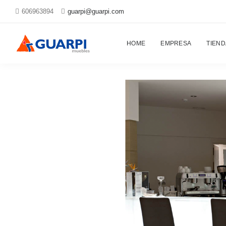
606963894
guarpi@guarpi.com
Proyectos
HOME
EMPRESA
TIEND