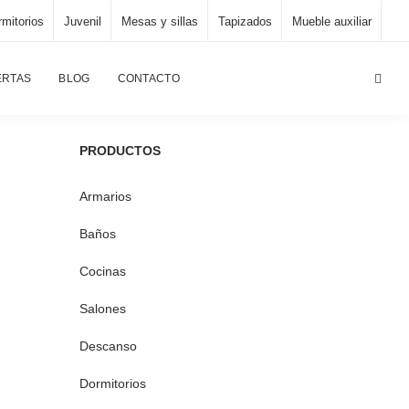
mitorios
Juvenil
Mesas y sillas
Tapizados
Mueble auxiliar
ina principal
/
Mesas y sillas
/
205-Altobelice-2, taburete
ERTAS
BLOG
CONTACTO
PRODUCTOS
Armarios
Baños
Cocinas
Salones
Descanso
Dormitorios