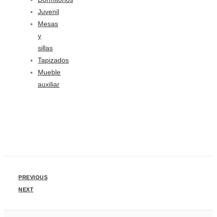
Juvenil
Mesas
y
sillas
Tapizados
Mueble
auxiliar
PREVIOUS
NEXT