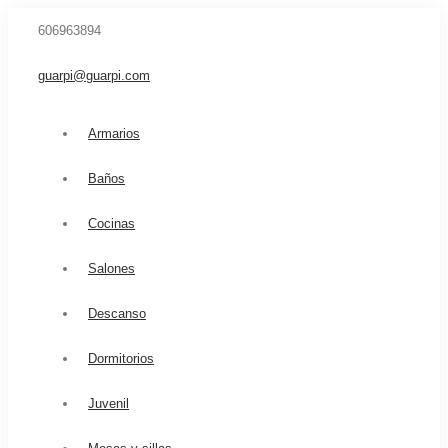
606963894
guarpi@guarpi.com
Armarios
Baños
Cocinas
Salones
Descanso
Dormitorios
Juvenil