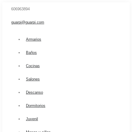
606963894
guarpi@guarpi.com
Armarios
Baños
Cocinas
Salones
Descanso
Dormitorios
Juvenil