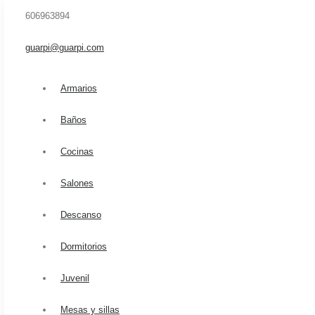
606963894
guarpi@guarpi.com
Armarios
Baños
Cocinas
Salones
Descanso
Dormitorios
Home
Empresa
Juvenil
Tienda de muebles
Servicios
Mesas y sillas