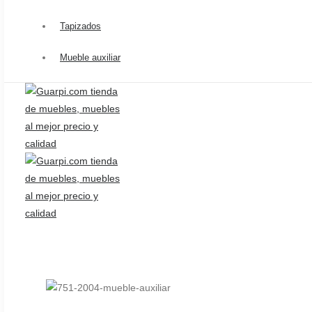
Catálogo
Productos
Tapizados
Ofertas
Mueble auxiliar
Blog
Contacto
Proyectos
Página principal
/
Mueble auxiliar
/
751-2004 Mueble auxiliar
HOME