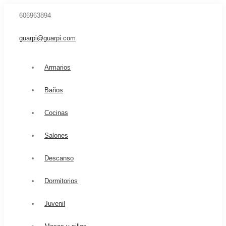
606963894
guarpi@guarpi.com
Armarios
Baños
Cocinas
Salones
Descanso
Dormitorios
Juvenil