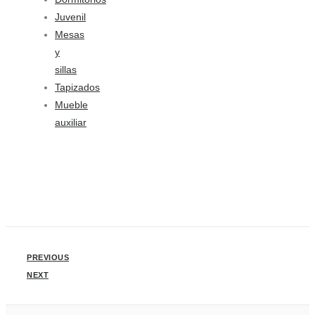
Juvenil
Mesas
y
sillas
Tapizados
Mueble
auxiliar
PREVIOUS
NEXT