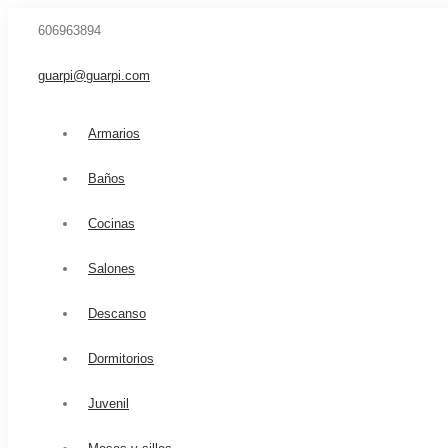
606963894
guarpi@guarpi.com
Armarios
Baños
Cocinas
Salones
Descanso
Dormitorios
Juvenil