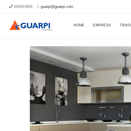
606963894
guarpi@guarpi.com
Proyectos
HOME
EMPRESA
TIEND