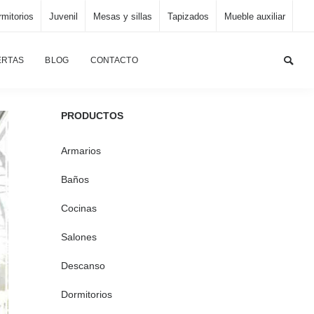
mitorios
Juvenil
Mesas y sillas
Tapizados
Mueble auxiliar
ncipal
/
Cocinas
/
Cocina proyectos a media en Guarpi, 3
ERTAS
BLOG
CONTACTO
PRODUCTOS
Armarios
Baños
Cocinas
Salones
Descanso
Dormitorios