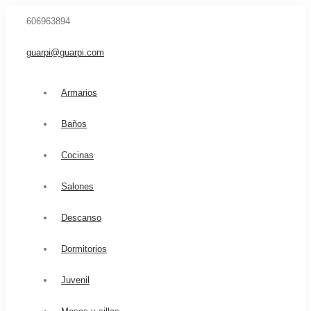
606963894
guarpi@guarpi.com
Armarios
Baños
Cocinas
Salones
Descanso
Dormitorios
Juvenil