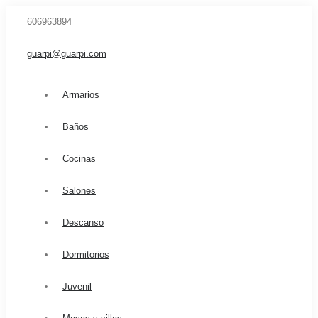
606963894
guarpi@guarpi.com
Armarios
Baños
Cocinas
Salones
Descanso
Dormitorios
Juvenil