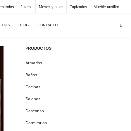
mitorios
Juvenil
Mesas y sillas
Tapizados
Mueble auxiliar
Página principal
/
Dormitorios
/
Dormitorio A231
ERTAS
BLOG
CONTACTO
PRODUCTOS
Armarios
Baños
Cocinas
Salones
Descanso
Dormitorios