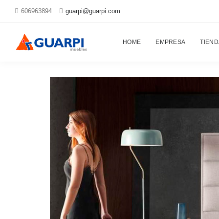
606963894
guarpi@guarpi.com
Proyectos
HOME
EMPRESA
TIEND