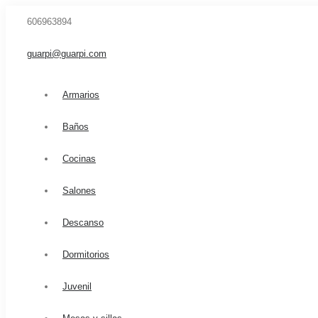
606963894
guarpi@guarpi.com
Armarios
Baños
Cocinas
Salones
Descanso
Dormitorios
Juvenil