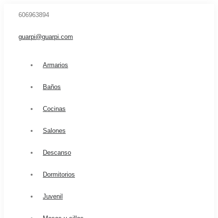
606963894
guarpi@guarpi.com
Armarios
Baños
Cocinas
Salones
Descanso
Dormitorios
Juvenil