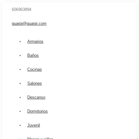
606963894
guarpi@guarpi.com
Armarios
Baños
Cocinas
Salones
Descanso
Dormitorios
Juvenil