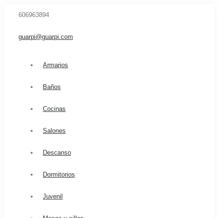
606963894
guarpi@guarpi.com
Armarios
Baños
Cocinas
Salones
Descanso
Dormitorios
Juvenil