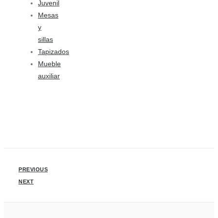
Juvenil
Mesas
y
sillas
Tapizados
Mueble
auxiliar
PREVIOUS
NEXT