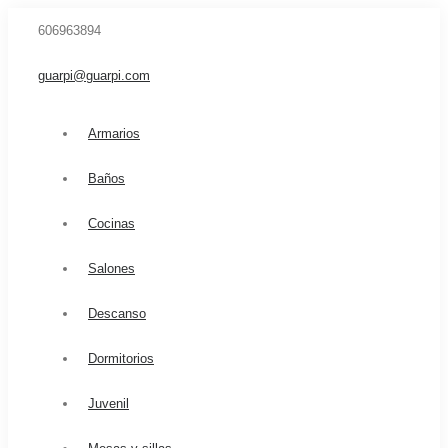
606963894
guarpi@guarpi.com
Armarios
Baños
Cocinas
Salones
Descanso
Dormitorios
Juvenil