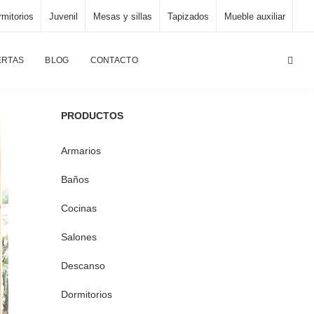
mitorios
Juvenil
Mesas y sillas
Tapizados
Mueble auxiliar
Página principal
/
Juvenil
/
Dormitorio juvenil, K-16
ERTAS
BLOG
CONTACTO
PRODUCTOS
Armarios
Baños
Cocinas
Salones
Descanso
Dormitorios