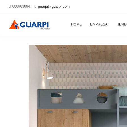
606963894
guarpi@guarpi.com
Proyectos
HOME
EMPRESA
TIEND