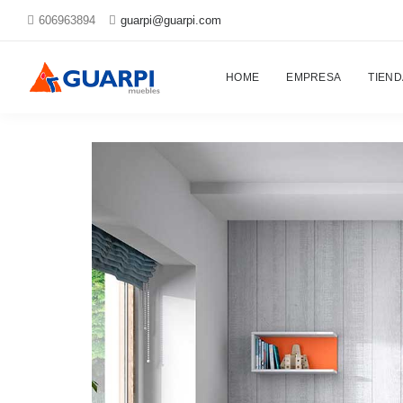
606963894
guarpi@guarpi.com
Proyectos
HOME
EMPRESA
TIEND