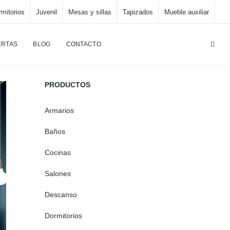
mitorios
Juvenil
Mesas y sillas
Tapizados
Mueble auxiliar
Página principal
/
Juvenil
/
Dormitorio juvenil, K-49
ERTAS
BLOG
CONTACTO
PRODUCTOS
Armarios
Baños
Cocinas
Salones
Descanso
Dormitorios