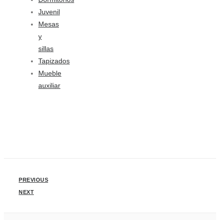
Juvenil
Mesas
y
sillas
Tapizados
Mueble
auxiliar
PREVIOUS
NEXT