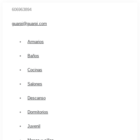
606963894
guarpi@guarpi.com
Armarios
Baños
Cocinas
Salones
Descanso
Dormitorios
Juvenil