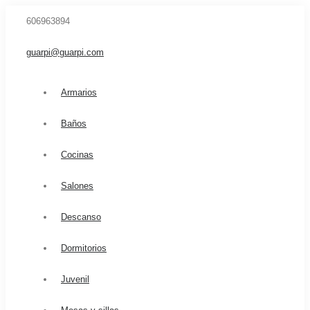
606963894
guarpi@guarpi.com
Armarios
Baños
Cocinas
Salones
Descanso
Dormitorios
Juvenil