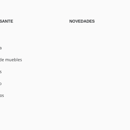
SANTE
NOVEDADES
a
de muebles
s
o
os