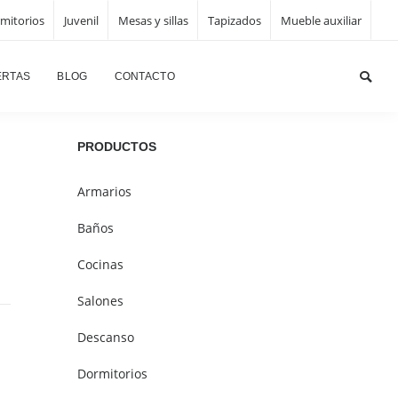
mitorios
Juvenil
Mesas y sillas
Tapizados
Mueble auxiliar
Página principal
/
Dormitorios
/
Dormitorios muebles S2
ERTAS
BLOG
CONTACTO
PRODUCTOS
Armarios
Baños
Cocinas
Salones
Descanso
Dormitorios