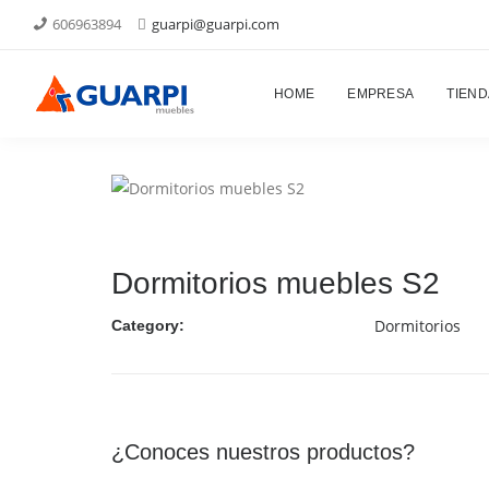
606963894
guarpi@guarpi.com
Proyectos
HOME
EMPRESA
TIEND
Dormitorios muebles S2
Dormitorios
Category:
¿Conoces nuestros productos?