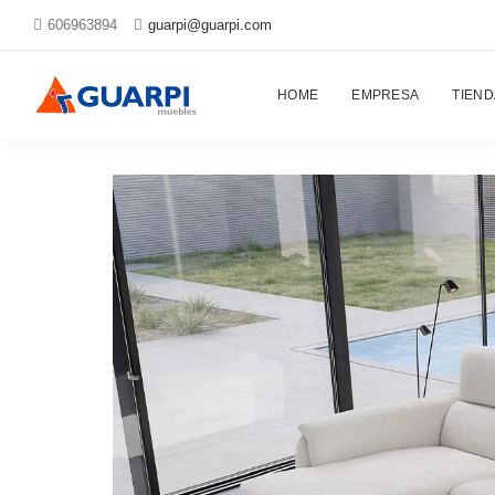
606963894
guarpi@guarpi.com
Proyectos
HOME
EMPRESA
TIEND