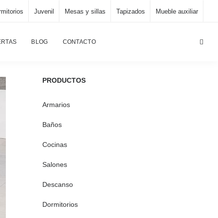
mitorios
Juvenil
Mesas y sillas
Tapizados
Mueble auxiliar
Página principal
/
Tapizados
/
Sofá de calidad 3-26
ERTAS
BLOG
CONTACTO
PRODUCTOS
Armarios
Baños
Cocinas
Salones
Descanso
Dormitorios