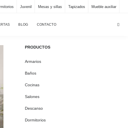
mitorios
Juvenil
Mesas y sillas
Tapizados
Mueble auxiliar
rincipal
/
Comedores, salones
/
100-507 Salón, comedor
ERTAS
BLOG
CONTACTO
PRODUCTOS
Armarios
Baños
Cocinas
Salones
Descanso
Dormitorios