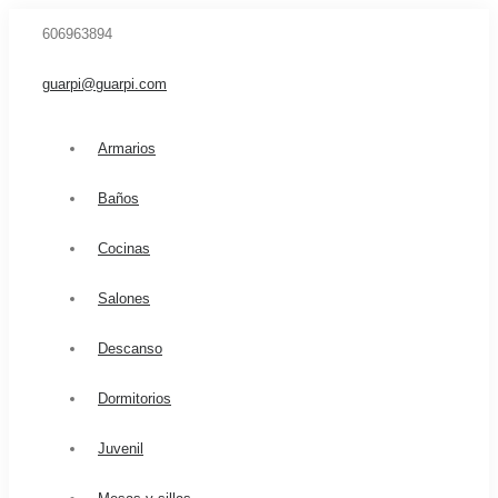
606963894
guarpi@guarpi.com
Armarios
Baños
Cocinas
Salones
Descanso
Dormitorios
Juvenil