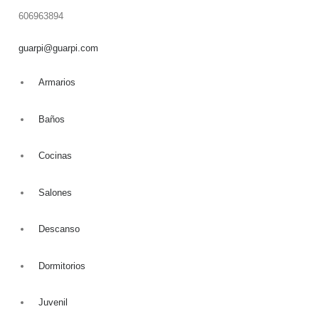
606963894
guarpi@guarpi.com
Armarios
Baños
Cocinas
Salones
Descanso
Home
Empresa
Dormitorios
Tienda de muebles
Juvenil
Servicios