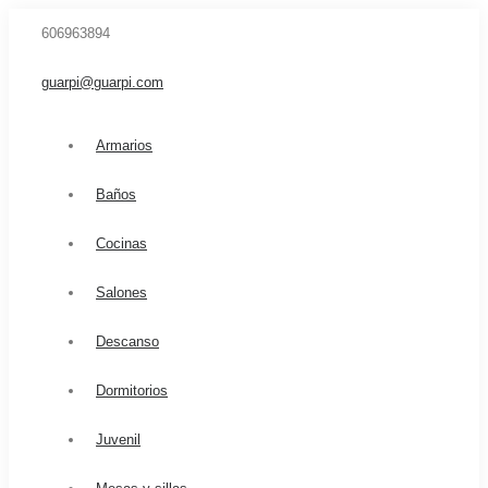
606963894
guarpi@guarpi.com
Armarios
Baños
Cocinas
Salones
Descanso
Dormitorios
Juvenil