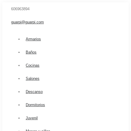
606963894
guarpi@guarpi.com
Armarios
Baños
Cocinas
Salones
Descanso
Dormitorios
Juvenil