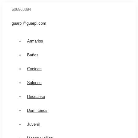
606963894
guarpi@guarpi.com
Armarios
Baños
Cocinas
Salones
Descanso
Dormitorios
Juvenil