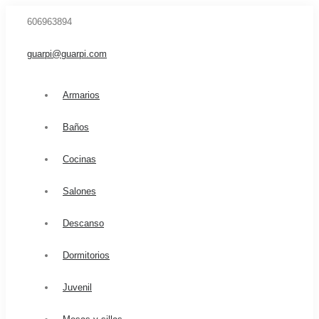
606963894
guarpi@guarpi.com
Armarios
Baños
Cocinas
Salones
Descanso
Dormitorios
Juvenil