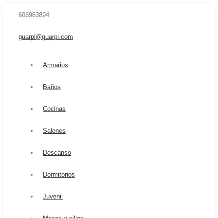
606963894
guarpi@guarpi.com
Armarios
Baños
Cocinas
Salones
Descanso
Dormitorios
Juvenil