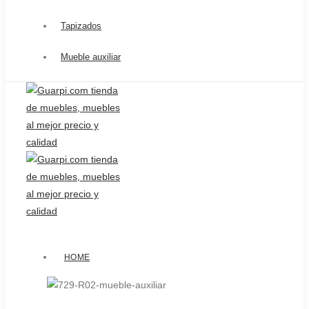
Catálogo
Productos
Tapizados
Ofertas
Mueble auxiliar
Blog
Contacto
Proyectos
Página principal
/
Mueble auxiliar
/
729-R02 Mueble auxiliar
HOME