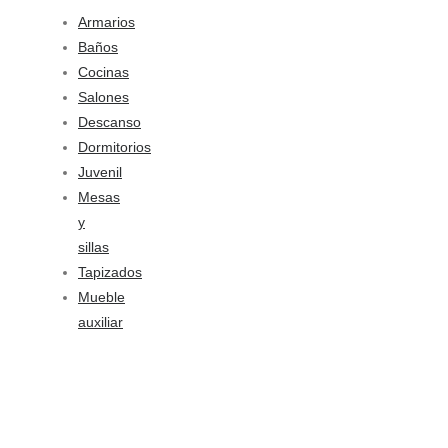
Armarios
Baños
Cocinas
Salones
Descanso
Dormitorios
Juvenil
Mesas
y
sillas
Tapizados
Mueble
auxiliar