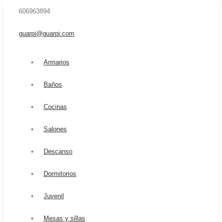
606963894
guarpi@guarpi.com
Armarios
Baños
Cocinas
Salones
Descanso
Dormitorios
Home
Empresa
Juvenil
Tienda de muebles
Servicios
Mesas y sillas