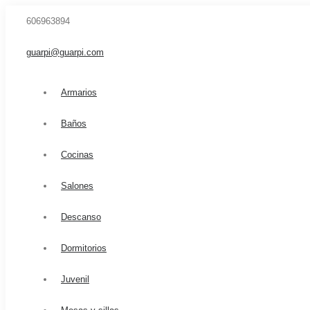
606963894
guarpi@guarpi.com
Armarios
Baños
Cocinas
Salones
Descanso
Dormitorios
Juvenil