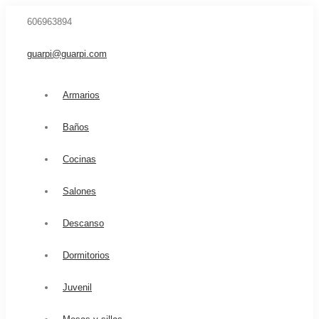
606963894
guarpi@guarpi.com
Armarios
Baños
Cocinas
Salones
Descanso
Dormitorios
Juvenil