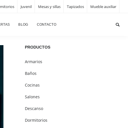
mitorios
Juvenil
Mesas y sillas
Tapizados
Mueble auxiliar
ncipal
/
Dormitorios
/
Dormitorio de matrimonio 1095-9
ERTAS
BLOG
CONTACTO
PRODUCTOS
Armarios
Baños
Cocinas
Salones
Descanso
Dormitorios